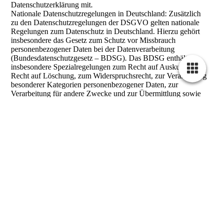
Datenschutzerklärung mit.
Nationale Datenschutzregelungen in Deutschland: Zusätzlich
zu den Datenschutzregelungen der DSGVO gelten nationale
Regelungen zum Datenschutz in Deutschland. Hierzu gehört
insbesondere das Gesetz zum Schutz vor Missbrauch
personenbezogener Daten bei der Datenverarbeitung
(Bundesdatenschutzgesetz – BDSG). Das BDSG enthält
insbesondere Spezialregelungen zum Recht auf Auskunft, zum
Recht auf Löschung, zum Widerspruchsrecht, zur Verarbeitung
besonderer Kategorien personenbezogener Daten, zur
Verarbeitung für andere Zwecke und zur Übermittlung sowie
automatisierten Entscheidungsfindung im Einzelfall
einschließlich Profiling. Ferner können
Landesdatenschutzgesetze der einzelnen Bundesländer zur
Anwendung gelangen.
Rechte der betroffenen Personen
Rechte der betroffenen Personen aus der DSGVO: Ihnen
stehen als Betroffene nach der DSGVO verschiedene Rechte
zu, die sich insbesondere aus Art. 15 bis 21 DSGVO ergeben:
Widerspruchsrecht: Sie haben das Recht, aus Gründen, die sich
aus Ihrer besonderen Situation ergeben, jederzeit gegen die
Verarbeitung der Sie betreffenden personenbezogenen Daten,
die aufgrund von Art. 6 Abs. 1 lit. e oder f DSGVO erfolgt,
Widerspruch einzulegen; dies gilt auch für ein auf diese
Bestimmungen gestütztes Profiling. Werden die Sie